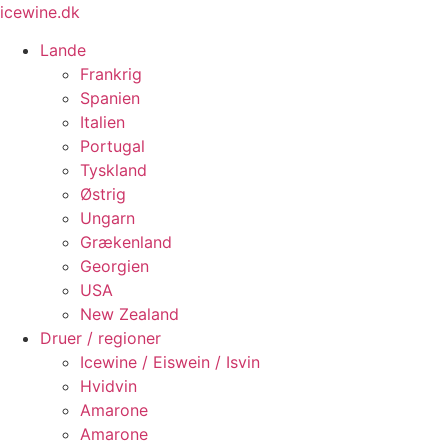
Videre
icewine.dk
til
Lande
indhold
Frankrig
Spanien
Italien
Portugal
Tyskland
Østrig
Ungarn
Grækenland
Georgien
USA
New Zealand
Druer / regioner
Icewine / Eiswein / Isvin
Hvidvin
Amarone
Amarone