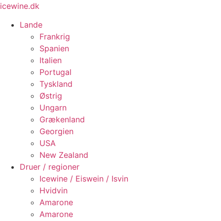
Videre
icewine.dk
til
Lande
indhold
Frankrig
Spanien
Italien
Portugal
Tyskland
Østrig
Ungarn
Grækenland
Georgien
USA
New Zealand
Druer / regioner
Icewine / Eiswein / Isvin
Hvidvin
Amarone
Amarone