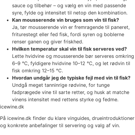
sauce og tilbehør – og vælg en vin med passende
syre, fylde og intensitet til netop den kombination.
Kan mousserende vin bruges som vin til fisk?
Ja, tør mousserende vin er fremragende til paneret,
friturestegt eller fed fisk, fordi syren og boblerne
renser ganen og giver friskhed.
Hvilken temperatur skal vin til fisk serveres ved?
Lette hvidvine og mousserende bør serveres omkring
6–9 °C, fyldigere hvidvine 10–12 °C, og let rødvin til
fisk omkring 12–15 °C.
Hvordan undgår jeg de typiske fejl med vin til fisk?
Undgå meget tanninrige rødvine, for tunge
fadprægede vine til sarte retter, og husk at matche
vinens intensitet med rettens styrke og fedme.
icewine.dk
På icewine.dk finder du klare vinguides, drueintroduktioner
og konkrete anbefalinger til servering og valg af vin.