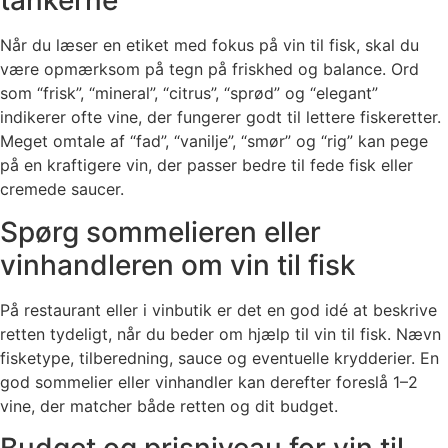
tankerne
Når du læser en etiket med fokus på vin til fisk, skal du
være opmærksom på tegn på friskhed og balance. Ord
som “frisk”, “mineral”, “citrus”, “sprød” og “elegant”
indikerer ofte vine, der fungerer godt til lettere fiskeretter.
Meget omtale af “fad”, “vanilje”, “smør” og “rig” kan pege
på en kraftigere vin, der passer bedre til fede fisk eller
cremede saucer.
Spørg sommelieren eller
vinhandleren om vin til fisk
På restaurant eller i vinbutik er det en god idé at beskrive
retten tydeligt, når du beder om hjælp til vin til fisk. Nævn
fisketype, tilberedning, sauce og eventuelle krydderier. En
god sommelier eller vinhandler kan derefter foreslå 1–2
vine, der matcher både retten og dit budget.
Budget og prisniveau for vin til