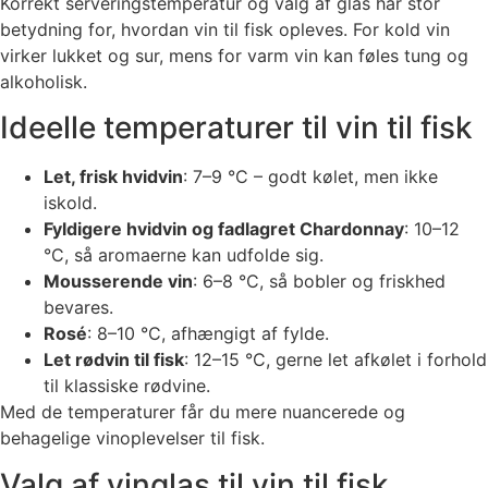
Korrekt serveringstemperatur og valg af glas har stor
betydning for, hvordan vin til fisk opleves. For kold vin
virker lukket og sur, mens for varm vin kan føles tung og
alkoholisk.
Ideelle temperaturer til vin til fisk
Let, frisk hvidvin
: 7–9 °C – godt kølet, men ikke
iskold.
Fyldigere hvidvin og fadlagret Chardonnay
: 10–12
°C, så aromaerne kan udfolde sig.
Mousserende vin
: 6–8 °C, så bobler og friskhed
bevares.
Rosé
: 8–10 °C, afhængigt af fylde.
Let rødvin til fisk
: 12–15 °C, gerne let afkølet i forhold
til klassiske rødvine.
Med de temperaturer får du mere nuancerede og
behagelige vinoplevelser til fisk.
Valg af vinglas til vin til fisk