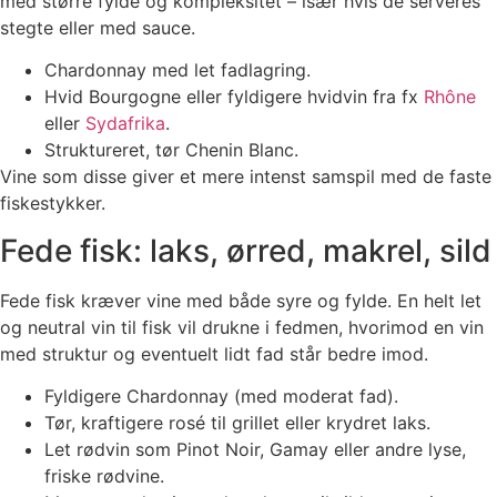
med større fylde og kompleksitet – især hvis de serveres
stegte eller med sauce.
Chardonnay med let fadlagring.
Hvid Bourgogne eller fyldigere hvidvin fra fx
Rhône
eller
Sydafrika
.
Struktureret, tør Chenin Blanc.
Vine som disse giver et mere intenst samspil med de faste
fiskestykker.
Fede fisk: laks, ørred, makrel, sild
Fede fisk kræver vine med både syre og fylde. En helt let
og neutral vin til fisk vil drukne i fedmen, hvorimod en vin
med struktur og eventuelt lidt fad står bedre imod.
Fyldigere Chardonnay (med moderat fad).
Tør, kraftigere rosé til grillet eller krydret laks.
Let rødvin som Pinot Noir, Gamay eller andre lyse,
friske rødvine.