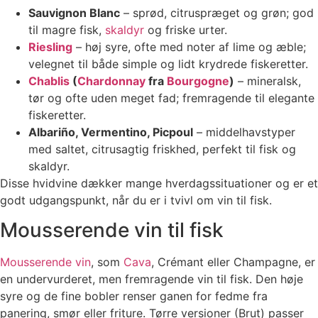
Sauvignon Blanc
– sprød, citruspræget og grøn; god
til magre fisk,
skaldyr
og friske urter.
Riesling
– høj syre, ofte med noter af lime og æble;
velegnet til både simple og lidt krydrede fiskeretter.
Chablis
(
Chardonnay
fra
Bourgogne
)
– mineralsk,
tør og ofte uden meget fad; fremragende til elegante
fiskeretter.
Albariño, Vermentino, Picpoul
– middelhavstyper
med saltet, citrusagtig friskhed, perfekt til fisk og
skaldyr.
Disse hvidvine dækker mange hverdagssituationer og er et
godt udgangspunkt, når du er i tvivl om vin til fisk.
Mousserende vin til fisk
Mousserende vin
, som
Cava
, Crémant eller Champagne, er
en undervurderet, men fremragende vin til fisk. Den høje
syre og de fine bobler renser ganen for fedme fra
panering, smør eller friture. Tørre versioner (Brut) passer