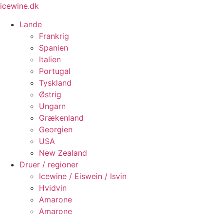
Videre
icewine.dk
til
Lande
indhold
Frankrig
Spanien
Italien
Portugal
Tyskland
Østrig
Ungarn
Grækenland
Georgien
USA
New Zealand
Druer / regioner
Icewine / Eiswein / Isvin
Hvidvin
Amarone
Amarone