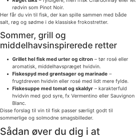
Røget laks
– fyldigere, men frisk Chardonnay eller let
rødvin som Pinot Noir.
Her får du vin til fisk, der kan spille sammen med både
salt, røg og sødme i de klassiske frokostretter.
Sommer, grill og
middelhavsinspirerede retter
Grillet hel fisk med urter og citron
– tør rosé eller
aromatisk, middelhavspræget hvidvin.
Fiskespyd med grøntsager og marinade
–
frugtdreven hvidvin eller rosé med lidt mere fylde.
Fiskesuppe med tomat og skaldyr
– karakterfuld
hvidvin med god syre, fx Vermentino eller Sauvignon
Blanc.
Disse forslag til vin til fisk passer særligt godt til
sommerlige og solmodne smagsbilleder.
Sådan øver du dig i at