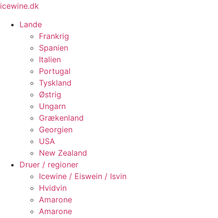
Videre
icewine.dk
til
Lande
indhold
Frankrig
Spanien
Italien
Portugal
Tyskland
Østrig
Ungarn
Grækenland
Georgien
USA
New Zealand
Druer / regioner
Icewine / Eiswein / Isvin
Hvidvin
Amarone
Amarone