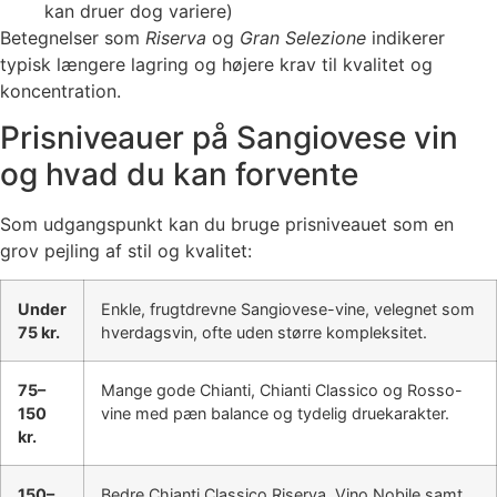
kan druer dog variere)
Betegnelser som
Riserva
og
Gran Selezione
indikerer
typisk længere lagring og højere krav til kvalitet og
koncentration.
Prisniveauer på Sangiovese vin
og hvad du kan forvente
Som udgangspunkt kan du bruge prisniveauet som en
grov pejling af stil og kvalitet:
Under
Enkle, frugtdrevne Sangiovese-vine, velegnet som
75 kr.
hverdagsvin, ofte uden større kompleksitet.
75–
Mange gode Chianti, Chianti Classico og Rosso-
150
vine med pæn balance og tydelig druekarakter.
kr.
150–
Bedre Chianti Classico Riserva, Vino Nobile samt