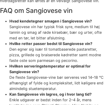
hverdagsretter kan løftes af en velvalgt Sangiovese vin.
FAQ om Sangiovese vin
Hvad kendetegner smagen i Sangiovese vin?
Sangiovese vin har typisk frisk syre, medium til høj
tannin og smag af røde kirsebær, bær og urter, ofte
med en tør, let bitter afslutning.
Hvilke retter passer bedst til Sangiovese vin?
Den egner sig især til tomatbaserede pastaretter,
pizza, grillede og braiserede kødretter samt modne
faste oste som parmesan og pecorino.
Hvilken serveringstemperatur er optimal for
Sangiovese vin?
De fleste Sangiovese-vine bør serveres ved 14–18 °C
afhængigt af fylde og kompleksitet, lidt køligere end
almindelig stuetemperatur.
Kan Sangiovese vin lagres, og i hvor lang tid?
Enkle udgaver er bedst inden for 2–4 år, mens