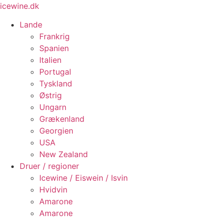
Videre
icewine.dk
til
Lande
indhold
Frankrig
Spanien
Italien
Portugal
Tyskland
Østrig
Ungarn
Grækenland
Georgien
USA
New Zealand
Druer / regioner
Icewine / Eiswein / Isvin
Hvidvin
Amarone
Amarone