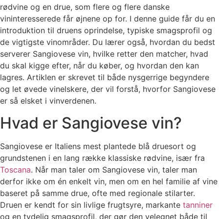
rødvine og en drue, som flere og flere danske
vininteresserede får øjnene op for. I denne guide får du en
introduktion til druens oprindelse, typiske smagsprofil og
de vigtigste vinområder. Du lærer også, hvordan du bedst
serverer Sangiovese vin, hvilke retter den matcher, hvad
du skal kigge efter, når du køber, og hvordan den kan
lagres. Artiklen er skrevet til både nysgerrige begyndere
og let øvede vinelskere, der vil forstå, hvorfor Sangiovese
er så elsket i vinverdenen.
Hvad er Sangiovese vin?
Sangiovese er Italiens mest plantede blå druesort og
grundstenen i en lang række klassiske rødvine, især fra
Toscana
. Når man taler om Sangiovese vin, taler man
derfor ikke om én enkelt vin, men om en hel familie af vine
baseret på samme drue, ofte med regionale stilarter.
Druen er kendt for sin livlige frugtsyre, markante
tanniner
og en tydelig smagsprofil, der gør den velegnet både til