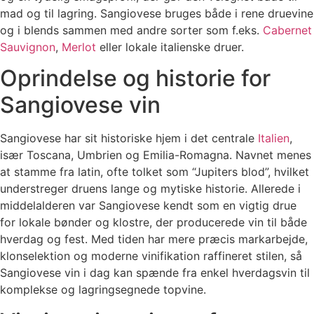
mad og til lagring. Sangiovese bruges både i rene druevine
og i blends sammen med andre sorter som f.eks.
Cabernet
Sauvignon
,
Merlot
eller lokale italienske druer.
Oprindelse og historie for
Sangiovese vin
Sangiovese har sit historiske hjem i det centrale
Italien
,
især Toscana, Umbrien og Emilia-Romagna. Navnet menes
at stamme fra latin, ofte tolket som “Jupiters blod”, hvilket
understreger druens lange og mytiske historie. Allerede i
middelalderen var Sangiovese kendt som en vigtig drue
for lokale bønder og klostre, der producerede vin til både
hverdag og fest. Med tiden har mere præcis markarbejde,
klonselektion og moderne vinifikation raffineret stilen, så
Sangiovese vin i dag kan spænde fra enkel hverdagsvin til
komplekse og lagringsegnede topvine.