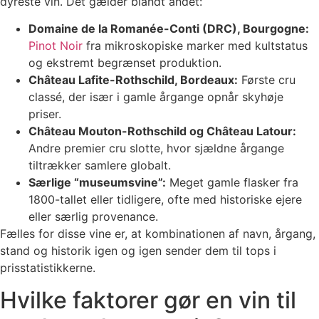
dyreste vin. Det gælder blandt andet:
Domaine de la Romanée-Conti (DRC), Bourgogne:
Pinot Noir
fra mikroskopiske marker med kultstatus
og ekstremt begrænset produktion.
Château Lafite-Rothschild, Bordeaux:
Første cru
classé, der især i gamle årgange opnår skyhøje
priser.
Château Mouton-Rothschild og Château Latour:
Andre premier cru slotte, hvor sjældne årgange
tiltrækker samlere globalt.
Særlige “museumsvine”:
Meget gamle flasker fra
1800-tallet eller tidligere, ofte med historiske ejere
eller særlig provenance.
Fælles for disse vine er, at kombinationen af navn, årgang,
stand og historik igen og igen sender dem til tops i
prisstatistikkerne.
Hvilke faktorer gør en vin til