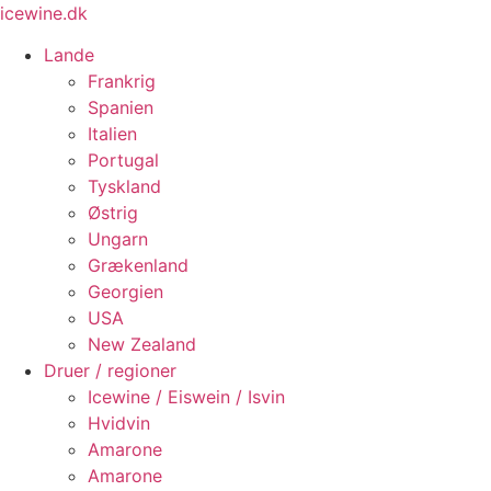
Videre
icewine.dk
til
Lande
indhold
Frankrig
Spanien
Italien
Portugal
Tyskland
Østrig
Ungarn
Grækenland
Georgien
USA
New Zealand
Druer / regioner
Icewine / Eiswein / Isvin
Hvidvin
Amarone
Amarone