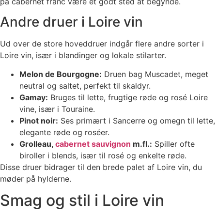
på cabernet franc være et godt sted at begynde.
Andre druer i Loire vin
Ud over de store hoveddruer indgår flere andre sorter i
Loire vin, især i blandinger og lokale stilarter.
Melon de Bourgogne:
Druen bag Muscadet, meget
neutral og saltet, perfekt til skaldyr.
Gamay:
Bruges til lette, frugtige røde og rosé Loire
vine, især i Touraine.
Pinot noir:
Ses primært i Sancerre og omegn til lette,
elegante røde og roséer.
Grolleau,
cabernet sauvignon
m.fl.:
Spiller ofte
biroller i blends, især til rosé og enkelte røde.
Disse druer bidrager til den brede palet af Loire vin, du
møder på hylderne.
Smag og stil i Loire vin