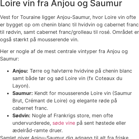
Loire vin fra Anjou og Saumur
Vest for Touraine ligger Anjou-Saumur, hvor Loire vin ofte
er bygget op om chenin blanc til hvidvin og cabernet franc
til rødvin, samt cabernet franc/grolleau til rosé. Området er
også stærkt på mousserende vin.
Her er nogle af de mest centrale vintyper fra Anjou og
Saumur:
Anjou:
Tørre og halvtørre hvidvine på chenin blanc
samt både tør og sød Loire vin (fx Coteaux du
Layon).
Saumur:
Kendt for mousserende Loire vin (Saumur
Brut, Crémant de Loire) og elegante røde på
cabernet franc.
Sødvin:
Nogle af Frankrigs store, men ofte
undervurderede,
søde vine
på sent høstede eller
ædelråd-ramte druer.
Samlet giver Anjou-Saumur dig adgang til alt fra friske