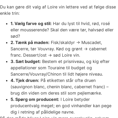
Du kan gøre dit valg af Loire vin lettere ved at følge disse
enkle trin:
1. Vælg farve og stil:
Har du lyst til hvid, rød, rosé
eller mousserende? Skal den være tør, halvsød eller
sød?
2. Tænk på maden:
Fisk/skaldyr → Muscadet,
Sancerre, tør Vouvray. Kød og grønt → cabernet
franc. Dessert/ost → sød Loire vin.
3. Sæt budget:
Bestem et prisniveau, og kig efter
appellationer som Touraine til budget og
Sancerre/Vouvray/Chinon til lidt højere niveau.
4. Tjek druen:
På etiketten står ofte druen
(sauvignon blanc, chenin blanc, cabernet franc) –
brug din viden om deres stil som pejlemærke.
5. Spørg om producent:
I Loire betyder
producentvalg meget; en god vinhandler kan pege
dig i retning af pålidelige navne.