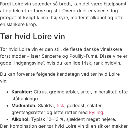
Fordi Loire vin spænder så bredt, kan det være hjælpsomt
at opdele efter farve og stil. Overordnet er vinene dog
præget af køligt klima: høj syre, moderat alkohol og ofte
en slankere krop.
Tør hvid Loire vin
Tør hvid Loire vin er den stil, de fleste danske vinelskere
først møder – især Sancerre og Pouilly-Fumé. Disse vine er
gode “indgangsvine”, hvis du kan lide frisk, rank hvidvin.
Du kan forvente følgende kendetegn ved tør hvid Loire
vin:
Karakter:
Citrus, grønne æbler, urter, mineralitet; ofte
ståltanklagret.
Madmatch:
Skaldyr,
fisk
, gedeost, salater,
grøntsagsretter og lette retter med
kylling
.
Alkohol:
Typisk 12–13 %, sjældent meget højere.
Den kombination gør tør hvid Loire vin til en sikker makker