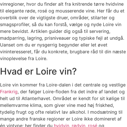
vinregioner, hvor du finder alt fra knitrende tørre hvidvine
til elegante røde, rosé og mousserende vine. Her får du et
overblik over de vigtigste druer, områder, stilarter og
smagsprofiler, så du kan forstå, vælge og nyde Loire vin
mere bevidst. Artiklen guider dig også til servering,
madparring, lagring, prisniveauer og typiske fejl at undgå.
Uanset om du er nysgerrig begynder eller let øvet
vininteresseret, får du konkrete, brugbare råd til din næste
vinoplevelse fra Loire.
Hvad er Loire vin?
Loire vin kommer fra Loire-dalen i det centrale og vestlige
Frankrig
, der følger Loire-floden fra det indre af landet og
helt ud til Atlanterhavet. Området er kendt for sit kølige til
mellemvarme klima, som giver vine med høj friskhed,
tydelig frugt og ofte relativt lav alkohol. I modsætning til
mange andre franske regioner er Loire ikke domineret af
én vintype; her finder du
hvidvin
,
rødvin
,
rosé
og