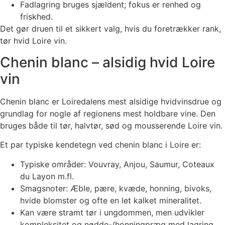
Fadlagring bruges sjældent; fokus er renhed og
friskhed.
Det gør druen til et sikkert valg, hvis du foretrækker rank,
tør hvid Loire vin.
Chenin blanc – alsidig hvid Loire
vin
Chenin blanc er Loiredalens mest alsidige hvidvinsdrue og
grundlag for nogle af regionens mest holdbare vine. Den
bruges både til tør, halvtør, sød og mousserende Loire vin.
Et par typiske kendetegn ved chenin blanc i Loire er:
Typiske områder: Vouvray, Anjou, Saumur, Coteaux
du Layon m.fl.
Smagsnoter: Æble, pære, kvæde, honning, bivoks,
hvide blomster og ofte en let kalket mineralitet.
Kan være stramt tør i ungdommen, men udvikler
kompleksitet og nødde-/honningpræg med lagring.