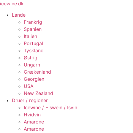
Videre
icewine.dk
til
Lande
indhold
Frankrig
Spanien
Italien
Portugal
Tyskland
Østrig
Ungarn
Grækenland
Georgien
USA
New Zealand
Druer / regioner
Icewine / Eiswein / Isvin
Hvidvin
Amarone
Amarone