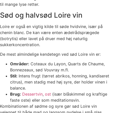
til mange lyse retter.
Sød og halvsød Loire vin
Loire er også en vigtig kilde til søde hvidvine, især på
chenin blanc. De kan være enten ædelrådsprægede
(botrytis) eller lavet på druer med høj naturlig
sukkerkoncentration.
De mest almindelige kendetegn ved sød Loire vin er:
Områder:
Coteaux du Layon, Quarts de Chaume,
Bonnezeaux, sød Vouvray m.fl.
Stil:
Intens frugt (tørret abrikos, honning, kandiseret
citrus), men stadig med høj syre, der holder vinen i
balance.
Brug:
Dessertvin
,
ost
(især blåskimmel og kraftige
faste oste) eller som meditationsvin.
Kombinationen af sødme og syre gør sød Loire vin
velegnet til både mad og langsom nydelse i små glas.