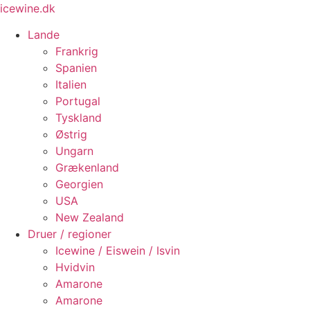
Videre
icewine.dk
til
Lande
indhold
Frankrig
Spanien
Italien
Portugal
Tyskland
Østrig
Ungarn
Grækenland
Georgien
USA
New Zealand
Druer / regioner
Icewine / Eiswein / Isvin
Hvidvin
Amarone
Amarone